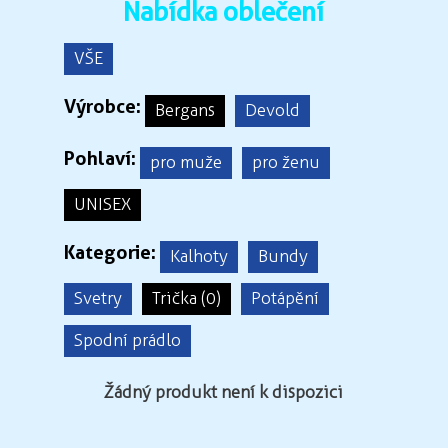
Nabídka oblečení
VŠE
Výrobce:
Bergans
Devold
Pohlaví:
pro muže
pro ženu
UNISEX
Kategorie:
Kalhoty
Bundy
Svetry
Trička (0)
Potápění
Spodní prádlo
Žádný produkt není k dispozici