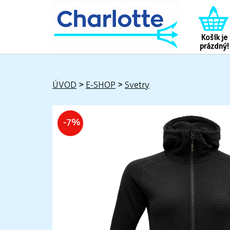
Košík je
prázdný!
ÚVOD
>
E-SHOP
>
Svetry
-7%