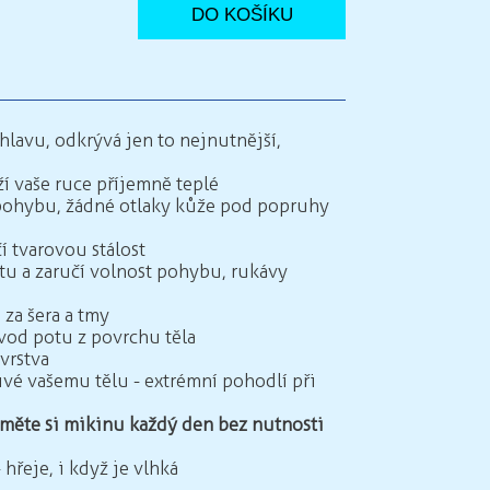
hlavu, odkrývá jen to nejnutnější,
ží vaše ruce příjemně teplé
 pohybu, žádné otlaky kůže pod popruhy
í tvarovou stálost
litu a zaručí volnost pohybu, rukávy
 za šera a tmy
dvod potu z povrchu těla
 vrstva
vé vašemu tělu - extrémní pohodlí při
změte si mikinu každý den bez nutnosti
- hřeje, i když je vlhká