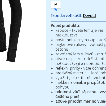
M
Tabulka velikostí:
Devold
Popis produktu:
kapuce - skvěle lemuje vaši 
nesklouzává
postranní kapsy na zip - udr
raglánové rukávy - volnost
batohu
zdvojený lem rukávů - zaruč
otvor na palec - udrží stabi
nesklouzávají a nepřetáčí se
reflexní prvky - vaše ochrana
prodyšný materiál - lepší o
využití jako střední i vrchní
měkké na omak a přizpůsobi
pohybu
odolnost vůči zápachu - ve
častého praní
100% přírodní merino vlna