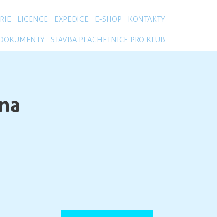
RIE
LICENCE
EXPEDICE
E-SHOP
KONTAKTY
DOKUMENTY
STAVBA PLACHETNICE PRO KLUB
na