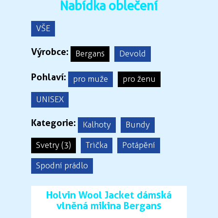
Nabídka oblečení
VŠE
Výrobce:
Bergans
Devold
Pohlaví:
pro muže
pro ženu
UNISEX
Kategorie:
Kalhoty
Bundy
Svetry (3)
Trička
Potápění
Spodní prádlo
Holvin Wool Jacket dámská
vlněná mikina Bergans