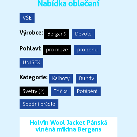
Nabídka oblečení
VŠE
Výrobce:
Bergans
Devold
Pohlaví:
pro muže
pro ženu
UNISEX
Kategorie:
Kalhoty
Bundy
Svetry (2)
Trička
Potápění
Spodní prádlo
Holvin Wool Jacket Pánská
vlněná mikina Bergans