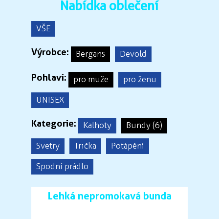
Nabídka oblečení
VŠE
Výrobce:
Bergans
Devold
Pohlaví:
pro muže
pro ženu
UNISEX
Kategorie:
Kalhoty
Bundy (6)
Svetry
Trička
Potápění
Spodní prádlo
Lehká nepromokavá bunda